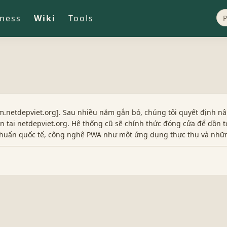
iness
Wiki
Tools
.netdepviet.org]. Sau nhiều năm gắn bó, chúng tôi quyết định nâ
 tại netdepviet.org. Hệ thống cũ sẽ chính thức đóng cửa để dồn t
 chuẩn quốc tế, công nghệ PWA như một ứng dụng thực thụ và nhữ