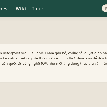
iness
Wiki
Tools
.netdepviet.org]. Sau nhiều năm gắn bó, chúng tôi quyết định nâ
 tại netdepviet.org. Hệ thống cũ sẽ chính thức đóng cửa để dồn t
 chuẩn quốc tế, công nghệ PWA như một ứng dụng thực thụ và nhữ