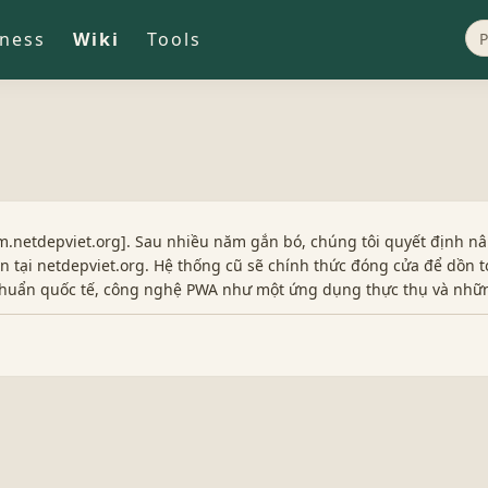
iness
Wiki
Tools
.netdepviet.org]. Sau nhiều năm gắn bó, chúng tôi quyết định nâ
 tại netdepviet.org. Hệ thống cũ sẽ chính thức đóng cửa để dồn t
 chuẩn quốc tế, công nghệ PWA như một ứng dụng thực thụ và nhữ