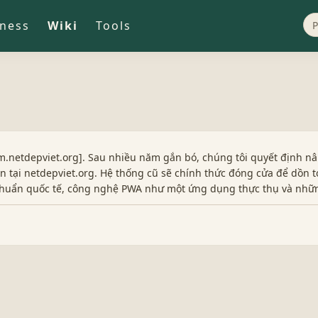
iness
Wiki
Tools
.netdepviet.org]. Sau nhiều năm gắn bó, chúng tôi quyết định nâ
 tại netdepviet.org. Hệ thống cũ sẽ chính thức đóng cửa để dồn t
 chuẩn quốc tế, công nghệ PWA như một ứng dụng thực thụ và nhữ