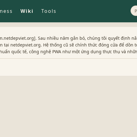
iness
Wiki
Tools
.netdepviet.org]. Sau nhiều năm gắn bó, chúng tôi quyết định nâ
 tại netdepviet.org. Hệ thống cũ sẽ chính thức đóng cửa để dồn t
 chuẩn quốc tế, công nghệ PWA như một ứng dụng thực thụ và nhữ